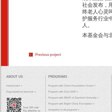
社会发布，
终老人心灵
护服务行业
人。
本基金会与
Previous project
ABOUT US
PROGRAMS
Introduction »
Program with China Foundation Center »
Organizational structure »
Program with 21st CERI »
Program with REAP of Stanford University »
Program with Bright China Foundation »
Snapshot of all programs »