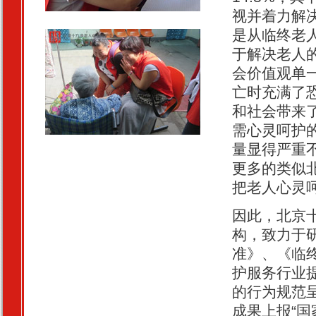
视并着力解
是从临终老
于解决老人
会价值观单
亡时充满了
和社会带来
需心灵呵护
量显得严重
更多的类似
把老人心灵
因此，北京
构，致力于
准》、《临
护服务行业
的行为规范
成果上报“