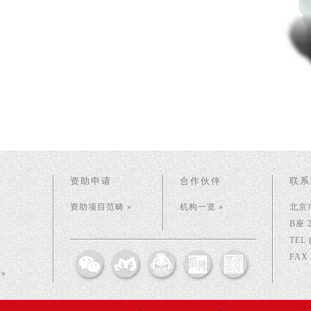
资助申请
合作伙伴
联系
资助项目范畴 »
机构一览 »
北京
B座 
TEL 
FAX 
»