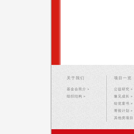
关于我们
项目一览
基金会简介 »
公益研究 »
组织结构 »
豫见成长 »
绘览童书 »
菁莪计划 »
其他类项目 