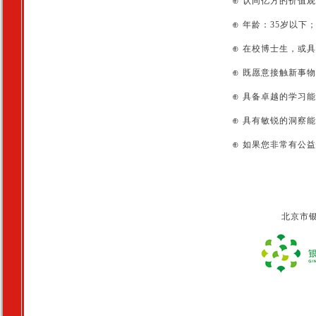
⊕ 认同亿方的价值
⊕ 年龄：35岁以下
⊕ 在校博士生，或
⊕ 既愿意接触新事
⊕ 具备卓越的学习
⊕ 具有敏锐的洞察
⊕ 如果您非常有公
北京市银