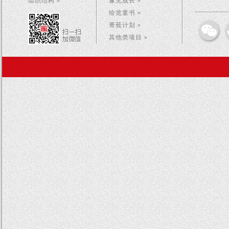
组织结构 »
豫见成长 »
绘览童书 »
菁莪计划 »
其他类项目 »