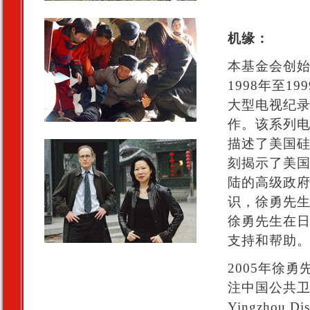
机缘：
本基金会创
1998年至
大型电视纪录
作。该系列
描述了美国
刻揭示了美
陆的高级政
识，徐勇先
徐勇先生在
支持和帮助
2005年徐勇
注中国公共卫生
Yingzho