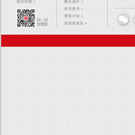
组织结构 »
豫见成长 »
绘览童书 »
菁莪计划 »
其他类项目 »