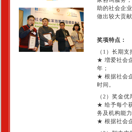
助的社会企
做出较大贡
奖项特点：
（1）长期支
★ 増爱社会
年；
★ 根据社会
时间。
（2）奖金优
★ 给予每个
务及机构能
★ 根据社会