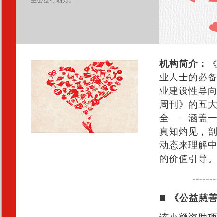
生公益行动力。
机构简介：
《
业人士的必
业建设性导
周刊》的五
全——涵盖
真知灼见，
动态来理解
的价值引导
-------
■
《公益慈