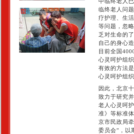
中临终老人已
临终老人问
疗护理、生
等问题，忽
乏对生命的
自己的身心
目前全国40
心灵呵护组
有效的方法
心灵呵护组
因此，北京
致力于研究
老人心灵呵
准》等标准
京市民政局牵
委员会”，以