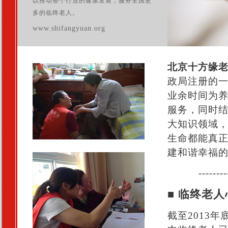
以推动整个行业的健康发展，服务全国更
多的临终老人。
www.shifangyuan.org
北京十方缘
政局注册的
业余时间为
服务，同时
大知识领域
生命都能真
建和谐幸福
--------
■
临终老人
截至2013年