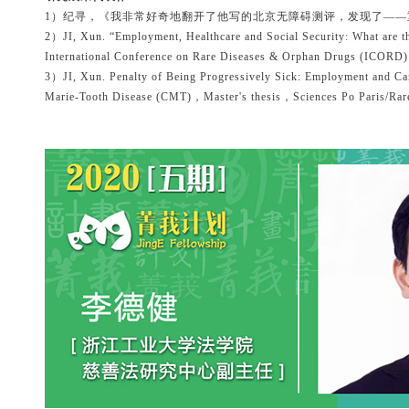
1）纪寻，《我非常好奇地翻开了他写的北京无障碍测评，发现了——重要
2）JI, Xun. “Employment, Healthcare and Social Security: What are the
International Conference on Rare Diseases & Orphan Drugs (ICORD) 
3）JI, Xun. Penalty of Being Progressively Sick: Employment and Ca
Marie-Tooth Disease (CMT)，Master's thesis，Sciences Po Paris/Ra