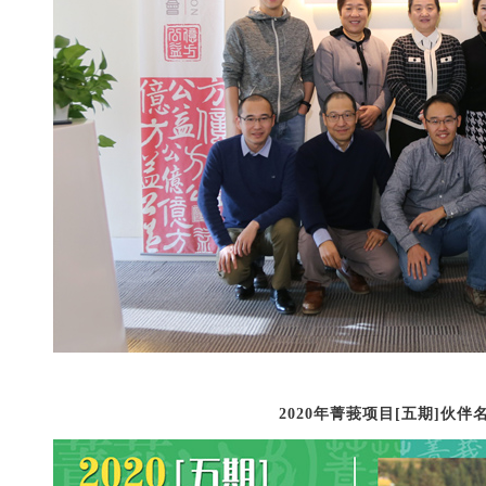
2020年菁莪项目[五期]伙伴