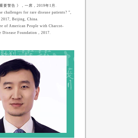
警告 》，一席，2019年1月.
 challenges for rare disease patients? ”,
2017, Beijing, China.
re of American People with Charcot-
re Disease Foundation，2017.