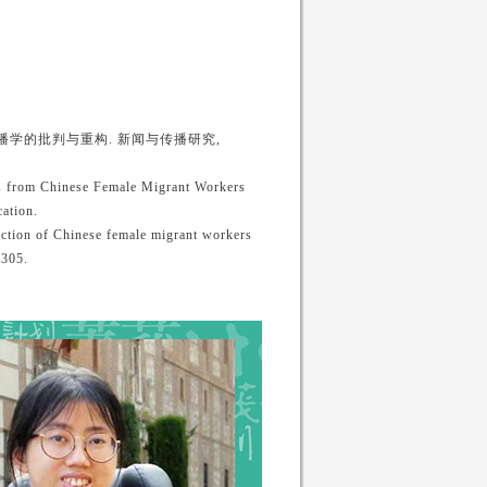
播学的批判与重构. 新闻与传播研究,
s from Chinese Female Migrant Workers
ation.
uction of Chinese female migrant workers
-305.