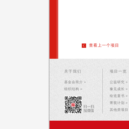
查看上一个项目
关于我们
项目一览
基金会简介 »
公益研究 »
组织结构 »
豫见成长 »
绘览童书 »
菁莪计划 »
其他类项目 