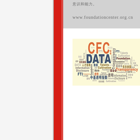
意识和能力。
www.foundationcenter.org.cn