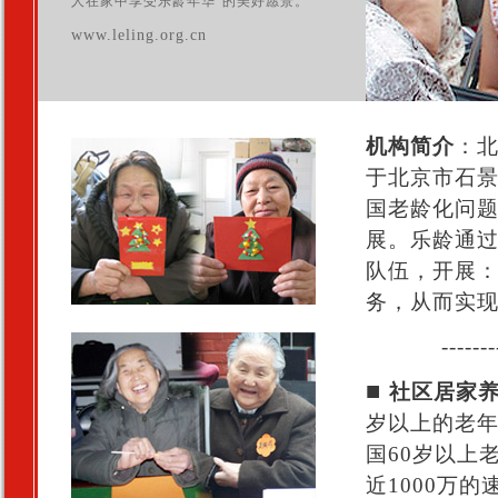
人在家中享受乐龄年华”的美好愿景。
www.leling.org.cn
机构简介
：北
于北京市石景
国老龄化问
展。乐龄通
队伍，开展
务，从而实现
-------
■
社区居家
岁以上的老年人
国60岁以上
近1000万