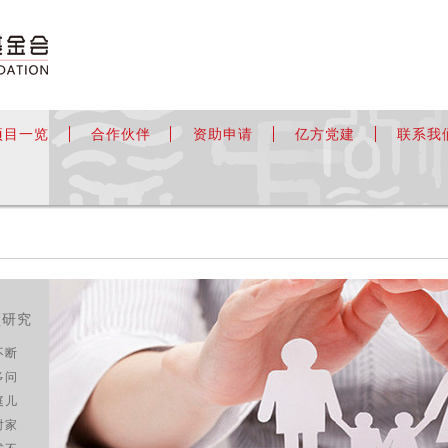
项目一览
合作伙伴
资助申请
亿方党建
联系我
预研究
不断
多问
庭儿
对家