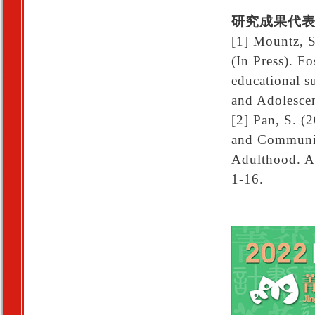
研究成果代
[1] Mountz, S
(In Press). Fo
educational s
and Adolesce
[2] Pan, S. (
and Community
Adulthood. As
1-16.