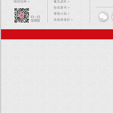
组织结构 »
豫见成长 »
绘览童书 »
菁莪计划 »
其他类项目 »