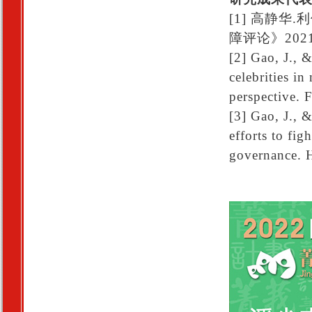
[1] 高静
障评论》202
[2] Gao, J., 
celebrities i
perspective. 
[3] Gao, J., 
efforts to fig
governance. H