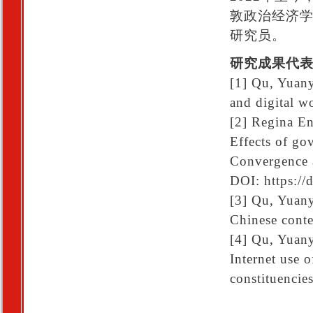
敦政治经济学院（Lo
研究员。
研究成果代
[1] Qu, Yuany
and digital w
[2] Regina E
Effects of go
Convergence 
DOI: https:/
[3] Qu, Yuany
Chinese conte
[4] Qu, Yuany
Internet use 
constituencie