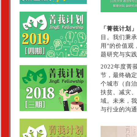
「菁莪计划
目。我们秉承
用”的价值观
题研究与实
2022年度
节，最终确
个城市（自
扶贫、减灾
域。未来，
与行业的沟